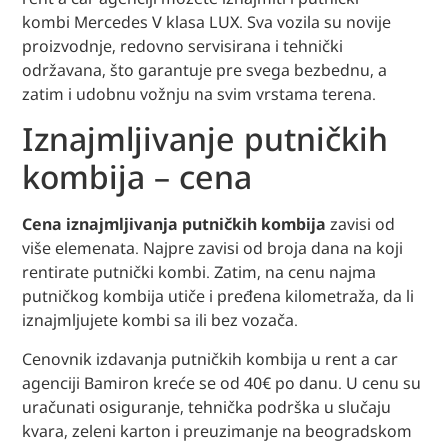
kombi Mercedes V klasa LUX. Sva vozila su novije
proizvodnje, redovno servisirana i tehnički
održavana, što garantuje pre svega bezbednu, a
zatim i udobnu vožnju na svim vrstama terena.
Iznajmljivanje putničkih
kombija – cena
Cena iznajmljivanja putničkih kombija
zavisi od
više elemenata. Najpre zavisi od broja dana na koji
rentirate putnički kombi. Zatim, na cenu najma
putničkog kombija utiče i pređena kilometraža, da li
iznajmljujete kombi sa ili bez vozača.
Cenovnik izdavanja putničkih kombija u rent a car
agenciji Bamiron kreće se od 40€ po danu. U cenu su
uračunati osiguranje, tehnička podrška u slučaju
kvara, zeleni karton i preuzimanje na beogradskom