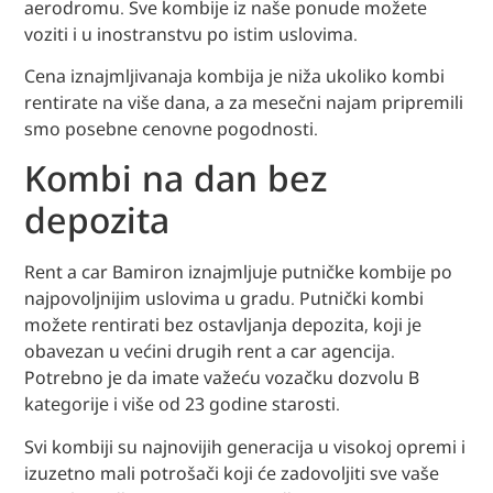
aerodromu. Sve kombije iz naše ponude možete
voziti i u inostranstvu po istim uslovima.
Cena iznajmljivanaja kombija je niža ukoliko kombi
rentirate na više dana, a za mesečni najam pripremili
smo posebne cenovne pogodnosti.
Kombi na dan bez
depozita
Rent a car Bamiron iznajmljuje putničke kombije po
najpovoljnijim uslovima u gradu. Putnički kombi
možete rentirati bez ostavljanja depozita, koji je
obavezan u većini drugih rent a car agencija.
Potrebno je da imate važeću vozačku dozvolu B
kategorije i više od 23 godine starosti.
Svi kombiji su najnovijih generacija u visokoj opremi i
izuzetno mali potrošači koji će zadovoljiti sve vaše