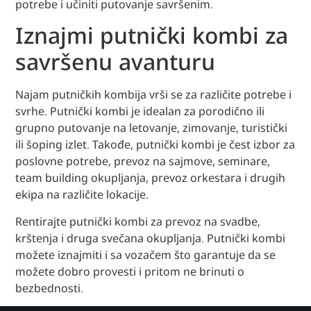
potrebe i učiniti putovanje savršenim.
Iznajmi putnički kombi za
savršenu avanturu
Najam putničkih kombija vrši se za različite potrebe i
svrhe. Putnički kombi je idealan za porodično ili
grupno putovanje na letovanje, zimovanje, turistički
ili šoping izlet. Takođe, putnički kombi je čest izbor za
poslovne potrebe, prevoz na sajmove, seminare,
team building okupljanja, prevoz orkestara i drugih
ekipa na različite lokacije.
Rentirajte putnički kombi za prevoz na svadbe,
krštenja i druga svečana okupljanja. Putnički kombi
možete iznajmiti i sa vozačem što garantuje da se
možete dobro provesti i pritom ne brinuti o
bezbednosti.