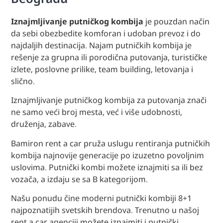
Iznajmljivanje putničkog kombija
je pouzdan način
da sebi obezbedite komforan i udoban prevoz i do
najdaljih destinacija. Najam putničkih kombija je
rešenje za grupna ili porodična putovanja, turističke
izlete, poslovne prilike, team building, letovanja i
slično.
Iznajmljivanje putničkog kombija za putovanja znači
ne samo veći broj mesta, već i više udobnosti,
druženja, zabave.
Bamiron rent a car pruža uslugu rentiranja putničkih
kombija najnovije generacije po izuzetno povoljnim
uslovima. Putnički kombi možete iznajmiti sa ili bez
vozača, a izdaju se sa B kategorijom.
Našu ponudu čine moderni putnički kombiji 8+1
najpoznatijih svetskih brendova. Trenutno u našoj
rent a car agenciji možete iznajmiti i putnički